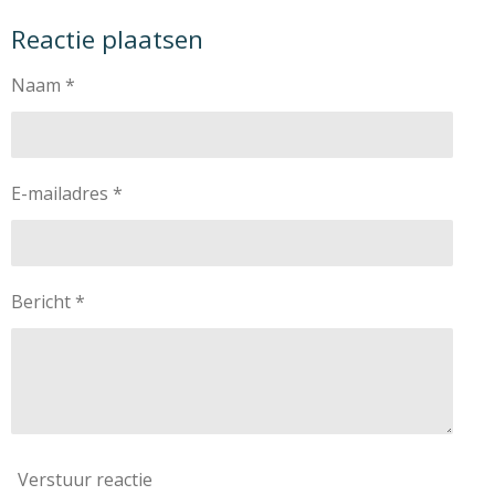
l
e
a
l
Reactie plaatsen
e
l
r
e
n
e
n
Naam *
E-mailadres *
Bericht *
Verstuur reactie