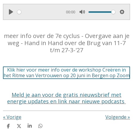
00:00
P
M
S
l
u
e
a
t
t
meer info over de 7e cyclus - Overgave aan je
weg - Hand in Hand over de Brug van 11-7
y
e
t
t/m 27-3-'27
i
n
g
Klik hier voor meer info over de workshop Creëren in
s
het Ritme van Vertrouwen op 20 juni in Bergen op Zoom
Meld je aan voor de gratis nieuwsbrief met
energie updates
en
link naar nieuwe podcasts
«
Vorige
Volgende
»
D
D
S
D
e
e
h
e