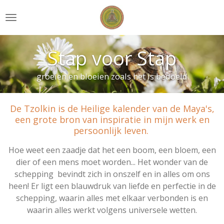
Ga
direct
naar
de
Stap voor Stap
hoofdinhoud
groeien en bloeien zoals het is bedoeld
De Tzolkin is de Heilige kalender van de Maya's,
een grote bron van inspiratie in mijn werk en
persoonlijk leven.
Hoe weet een zaadje dat het een boom, een bloem, een
dier of een mens moet worden...
Het wonder van de
schepping bevindt zich in onszelf en in alles om ons
heen! Er ligt een blauwdruk van liefde en perfectie in de
schepping, waarin alles met elkaar verbonden
is en
waarin alles werkt volgens universele wetten.