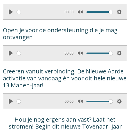
00:00
P
M
S
l
u
e
Open je voor de ondersteuning die je mag
a
t
t
ontvangen
y
e
t
i
00:00
n
P
M
S
g
l
u
e
Creëren vanuit verbinding. De Nieuwe Aarde
s
a
t
t
activatie van vandaag én voor dit hele nieuwe
y
e
t
13 Manen-jaar!
i
n
00:00
g
P
M
S
s
l
u
e
Hou je nog ergens aan vast? Laat het
a
t
t
stromen! Begin dit nieuwe Tovenaar- jaar