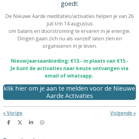
y
e
t
goed!:
i
De Nieuwe Aarde meditaties/activaties helpen je van 26
n
juli t/m 14 augustus
g
om balans en doorstroming te ervaren in je energie.
s
Dingen gaan zich nu als vanzelf laten zien en
organiseren in je leven.
Nieuwjaarsaanbieding: €13.- in plaats van €15.-
Je kunt de activaties naar keuze ontvangen via
email of whatsapp.
klik hier om je aan te melden voor de Nieuwe
Aarde Activaties
«
Vorige
Volgende
»
D
D
S
D
e
e
h
e
l
e
a
l