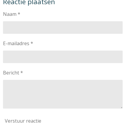
Reactie plaatsen
e
l
r
e
n
e
n
Naam *
E-mailadres *
Bericht *
Verstuur reactie