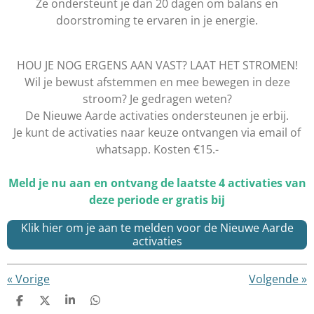
Ze ondersteunt je dan 20 dagen om balans en
doorstroming te ervaren in je energie.
HOU JE NOG ERGENS AAN VAST? LAAT HET STROMEN!
Wil je bewust afstemmen en mee bewegen in deze
stroom? Je gedragen weten?
De Nieuwe Aarde activaties ondersteunen je erbij.
Je kunt de activaties naar keuze ontvangen via email of
whatsapp. Kosten €15.-
Meld je nu aan en ontvang de laatste 4 activaties van
deze periode er gratis bij
Klik hier om je aan te melden voor de Nieuwe Aarde
activaties
«
Vorige
Volgende
»
D
D
S
D