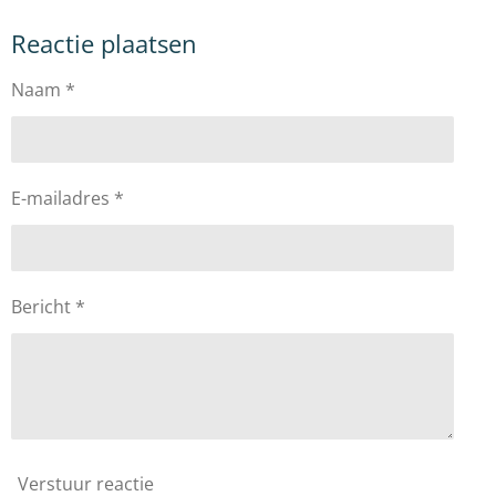
e
e
h
e
l
e
a
l
Reactie plaatsen
e
l
r
e
n
e
n
Naam *
E-mailadres *
Bericht *
Verstuur reactie