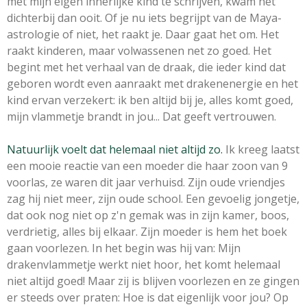
met mijn eigen innerlijke kind te schrijven, kwam het
dichterbij dan ooit. Of je nu iets begrijpt van de Maya-
astrologie of niet, het raakt je. Daar gaat het om. Het
raakt kinderen, maar volwassenen net zo goed. Het
begint met het verhaal van de draak, die ieder kind dat
geboren wordt even aanraakt met drakenenergie en het
kind ervan verzekert: ik ben altijd bij je, alles komt goed,
mijn vlammetje brandt in jou... Dat geeft vertrouwen.
Natuurlijk voelt dat helemaal niet altijd zo.
Ik kreeg laatst
een mooie reactie van een moeder die haar zoon van 9
voorlas, ze waren dit jaar verhuisd. Zijn oude vriendjes
zag hij niet meer, zijn oude school. Een gevoelig jongetje,
dat ook nog niet op z'n gemak was in zijn kamer, boos,
verdrietig, alles bij elkaar. Zijn moeder is hem het boek
gaan voorlezen. In het begin was hij van: Mijn
drakenvlammetje werkt niet hoor, het komt helemaal
niet altijd goed! Maar zij is blijven voorlezen en ze gingen
er steeds over praten: Hoe is dat eigenlijk voor jou? Op