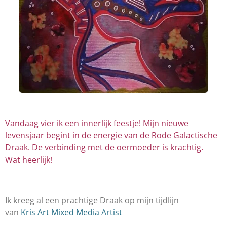
Vandaag vier ik een innerlijk feestje!
Mijn nieuwe
levensjaar begint
in de energie van de
Rode Galactische
Draak.
De verbinding met de oermoeder is krachtig.
Wat heerlijk!
Ik kreeg al een prachtige Draak op mijn tijdlijn
van
Kris Art Mixed Media Artist