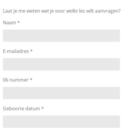
Laat je me weten w
at
je voor
welke
les wilt aanvragen?
Naam *
E-mailadres *
06 nummer *
Geboorte datum *