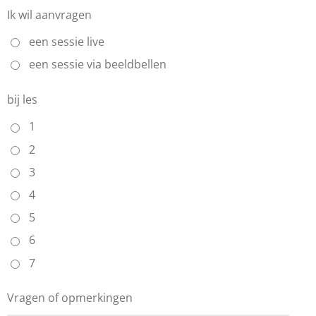
Ik wil aanvragen
een sessie live
een sessie via beeldbellen
bij les
1
2
3
4
5
6
7
Vragen of opmerkingen