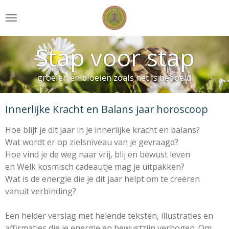
Ga
direct
naar
Stap voor stap
de
hoofdinhoud
groeien en bloeien zoals het is bedoeld
Innerlijke Kracht en Balans jaar horoscoop
Hoe blijf je dit jaar in je innerlijke kracht en balans?
Wat wordt er op zielsniveau van je gevraagd?
Hoe vind je de weg naar vrij, blij en bewust leven
en Welk kosmisch cadeautje mag je uitpakken?
Wat is de energie die je dit jaar helpt om te creëren
vanuit verbinding?
Een helder verslag met helende teksten, illustraties en
affirmaties die je energie en bewustzijn verhogen. Om