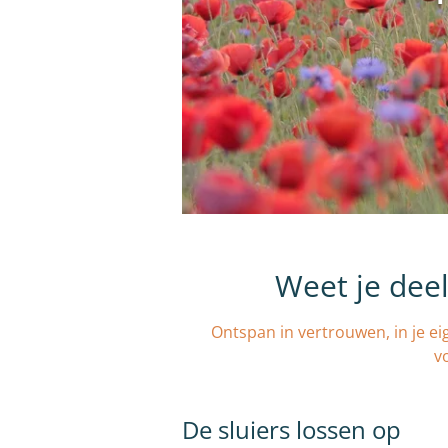
Weet je dee
Ontspan in vertrouwen, in je ei
v
De sluiers lossen op