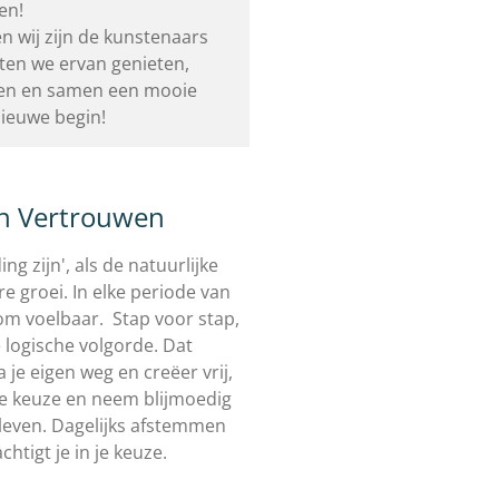
ren!
n wij zijn de kunstenaars
ten we ervan genieten,
ken en samen een mooie
nieuwe begin!
an Vertrouwen
ng zijn', als de natuurlijke
re groei.
In elke periode van
om voelbaar. Stap voor stap,
 logische volgorde. Dat
 je eigen weg en creëer vrij,
 je keuze en neem blijmoedig
leven. Dagelijks afstemmen
htigt je in je keuze.