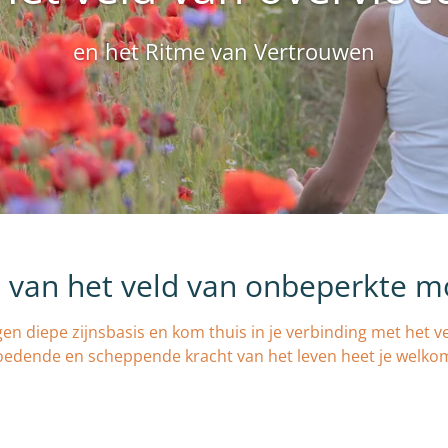
en het Ritme van Vertrouwen
l van het veld van onbeperkte m
gen diepe zijnsbasis en kom thuis in je verbinding met het 
oedende en scheppende kracht van het leven heet je welko