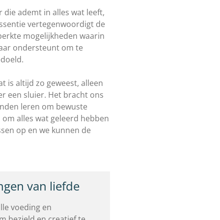
die ademt in alles wat leeft,
essentie vertegenwoordigt de
perkte mogelijkheden waarin
kaar ondersteunt om te
edoeld.
t is altijd zo geweest, alleen
r een sluier. Het bracht ons
onden leren om bewuste
jp om alles wat geleerd hebben
lossen op en we kunnen de
.
ngen van liefde
lle voeding en
 bezield en creatief te