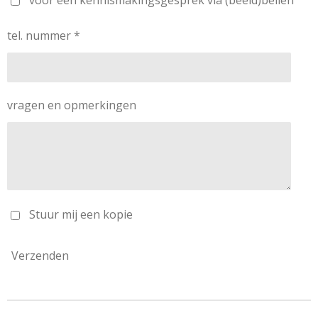
tel. nummer *
vragen en opmerkingen
Stuur mij een kopie
Verzenden