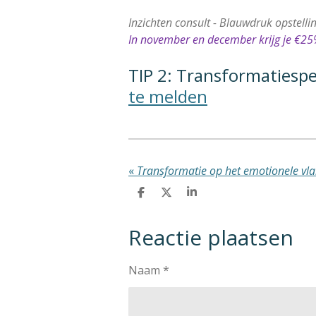
Inzichten consult - Blauwdruk opstelli
In november en december krijg je €25%
TIP 2: Transformatiesp
te melden
«
Transformatie op het emotionele vla
D
D
S
e
e
h
l
e
a
Reactie plaatsen
e
l
r
n
e
Naam *