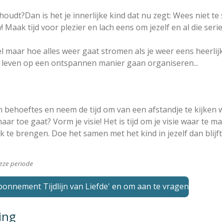
oudt?Dan is het je innerlijke kind dat nu zegt: Wees niet te
Maak tijd voor plezier en lach eens om jezelf en al die seri
l maar hoe alles weer gaat stromen als je weer eens heerlij
 je leven op een ontspannen manier gaan organiseren...
behoeftes en neem de tijd om van een afstandje te kijken waa
 naar toe gaat? Vorm je visie! Het is tijd om je visie waar te
jk te brengen. Doe het samen met het kind in jezelf dan blij
deze periode
abonnement Tijdlijn van Liefde' en om aan te vragen
ing