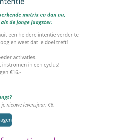
Intentie
eperkende matrix en dan nu,
n als de jonge jaagster.
t een heldere intentie verder te
boog en weet dat je doel treft!
oeder activaties.
t instromen in een cyclus!
agen €16.-
angt?
 je nieuwe levensjaar: €6.-
ragen