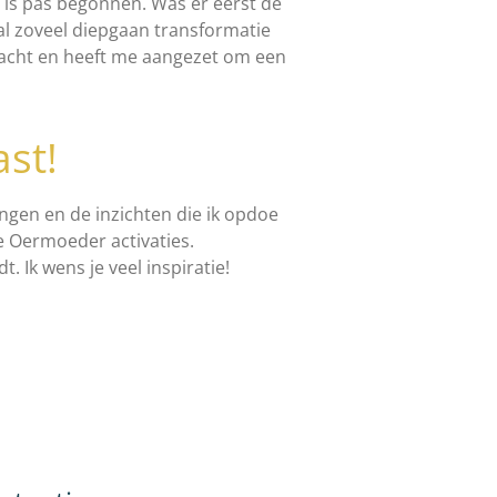
 is pas begonnen. Was er eerst de
 al zoveel diepgaan transformatie
racht en heeft me aangezet om een
st!
ingen en de inzichten die ik opdoe
e Oermoeder activaties.
. Ik wens je veel inspiratie!