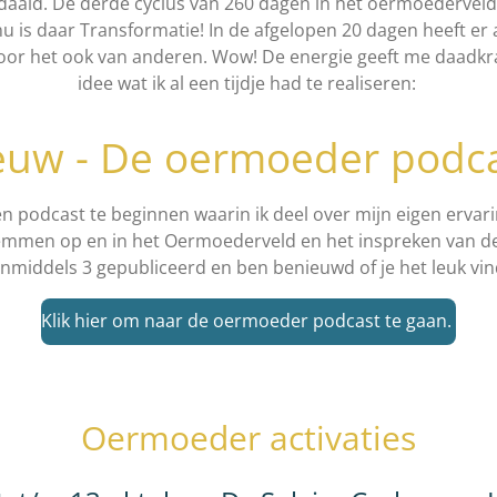
gedaald. De derde cyclus van 260 dagen in het oermoederveld
, nu is daar Transformatie! In de afgelopen 20 dagen heeft er
k hoor het ook van anderen. Wow! De energie geeft me daadk
idee wat ik al een tijdje had te realiseren:
euw - De oermoeder podca
een podcast te beginnen waarin ik deel over mijn eigen ervar
temmen op en in het Oermoederveld en het inspreken van d
nmiddels 3 gepubliceerd en ben benieuwd of je het leuk vindt
Klik hier om naar de oermoeder podcast te gaan.
Oermoeder activaties