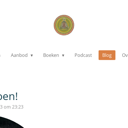
a
Aanbod
Boeken
Podcast
Blog
Ov
oen!
3 om 23:23