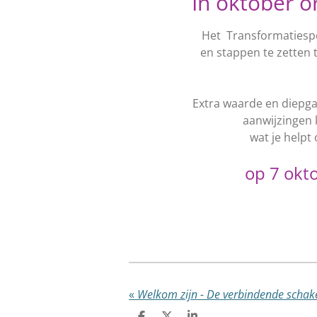
In oktober o
Het Transformatiesp
en stappen te zetten
Extra waarde en diepgan
aanwijzingen k
wat je helpt 
op 7 okt
«
Welkom zijn - De verbindende schake