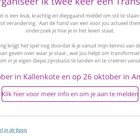
rganiseer ik twee keer een Tran
el
is een leuk, krachtig en diepgaand middel
om stil te staan
tot verandering.
Aan de hand van een voor jou actueel them
onderzoek je hoe je in het leven staat.
g krijgt het spel nog doordat ik je vanuit mijn kennis van de
an geven over waar je staat , wat jou helpt om transformati
om in je eigen diepe zijnsbasis te landen en te creëren vanu
ober in Kallenkote en op 26 oktober in 
Klik hier voor meer info en om je aan te melden
l in de basis