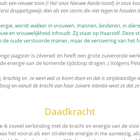
puls een nieuwe toon (! Ha! onze Nieuwe Aarde-toon!) in onze kos
Eerst druppelsgewijs dan als een storm die niet tegen te houden is
ergie, wordt wakker in vrouwen, mannen, kinderen, in dieren,
uw en vrouwelijkheid inhoudt. Zij staat op Haarzelf. Deze st
 de oude verstoorde manier, maar de verovering van het her
nge jaagster is zilverwit en heeft een grote zuiverende wer
 de energie van de komende tijdsloop dragen. ( Volgens Pete
g, krachtig en ze weet wat ze komt doen en dat is strijdvaardige ac
oog en vanuit de kracht van haar zuivere intentie weet ze dat ze 
Daadkracht
ik zoveel verbinding met de kracht en energie van de visie d
 was het vooral als een stralende energie in me aanwezig, a