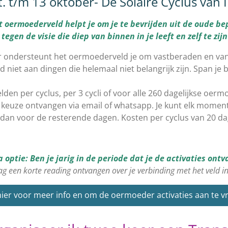
. t/m 13 oktober- De Solaire Cyclus van 
 oermoederveld helpt je om je te bevrijden uit de oude b
egen de visie die diep van binnen in je leeft en zelf te zij
 ondersteunt het oermoederveld je om vastberaden en vanui
jd niet aan dingen die helemaal niet belangrijk zijn. Span je 
lden per cyclus, per 3 cycli of voor alle 260 dagelijkse oerm
r keuze ontvangen via email of whatsapp. Je kunt elk momen
t dan voor de resterende dagen. Kosten per cyclus van 20 d
a optie: Ben je jarig in de periode dat je de activaties ontv
g een korte reading ontvangen over je verbinding met het veld in
 hier voor meer info en om de oermoeder activaties aan te v