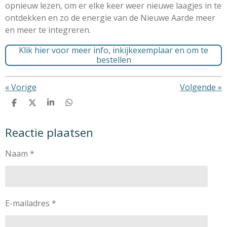
opnieuw lezen,
om er elke keer weer nieuwe laagjes in te
ontdekken
en zo de energie van de Nieuwe Aarde meer
en meer te integreren
.
Klik hier voor meer info, inkijkexemplaar en om te
bestellen
«
Vorige
Volgende
»
D
D
S
D
e
e
h
e
l
e
a
l
Reactie plaatsen
e
l
r
e
n
e
n
Naam *
E-mailadres *