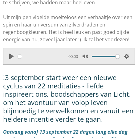
te schrijven, we hadden maar heel even.
Uit mijn pen vloeide moeiteloos een verhaaltje over een
spin en haar universum van zilverdraden en
regenboogkleuren. Het is heel leuk en past goed bij de
energie van nu, zoveel jaar later :). Ik zal het voorlezen!
00:00
P
M
S
l
u
e
!3 september start weer een nieuwe
a
t
t
cyclus van 22 meditaties - liefde
y
e
t
inspireert ons, boodschappers van Licht,
i
om het avontuur van volop leven
n
blijmoedig te verwelkomen en vanuit een
g
heldere intentie verder te gaan.
s
Ontvang vanaf 13 september 22 dagen lang elke dag