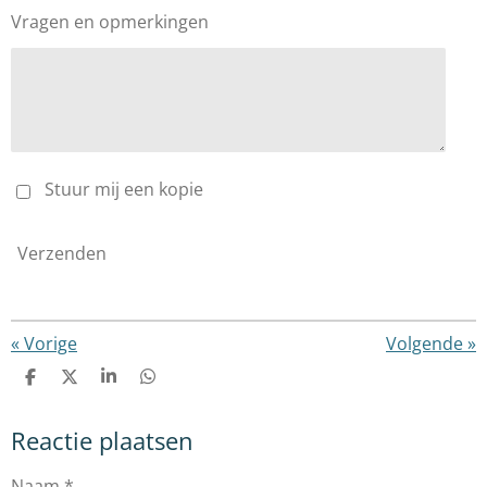
Vragen en opmerkingen
Stuur mij een kopie
Verzenden
«
Vorige
Volgende
»
D
D
S
D
e
e
h
e
l
e
a
l
Reactie plaatsen
e
l
r
e
n
e
n
Naam *