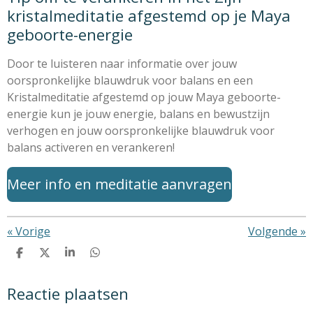
kristalmeditatie afgestemd op je Maya
geboorte-energie
Door te luisteren naar informatie over jouw
oorspronkelijke blauwdruk voor balans en een
Kristalmeditatie afgestemd op jouw Maya geboorte-
energie kun je jouw energie, balans en bewustzijn
verhogen en jouw oorspronkelijke blauwdruk voor
balans activeren en verankeren!
Meer info en meditatie aanvragen
«
Vorige
Volgende
»
D
D
S
D
e
e
h
e
l
e
a
l
Reactie plaatsen
e
l
r
e
n
e
n