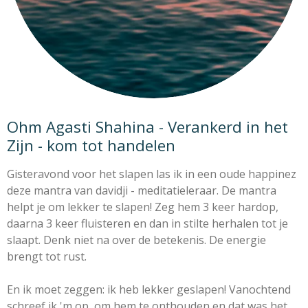
Ohm Agasti Shahina - Verankerd in het
Zijn - kom tot handelen
Gisteravond voor het slapen las ik in een oude happinez
deze mantra van davidji - meditatieleraar.
De mantra
helpt je om lekker te slapen! Z
eg hem 3 keer hardop,
daarna 3 keer fluisteren
en dan in stilte herhalen tot je
slaapt.
Denk niet na over de betekenis.
De energie
brengt tot rust.
En ik moet zeggen: ik heb lekker geslapen!
Vanochtend
schreef ik 'm op, om hem te onthouden
en dat was het