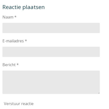
l
e
a
l
Reactie plaatsen
e
l
r
e
n
e
n
Naam *
E-mailadres *
Bericht *
Verstuur reactie