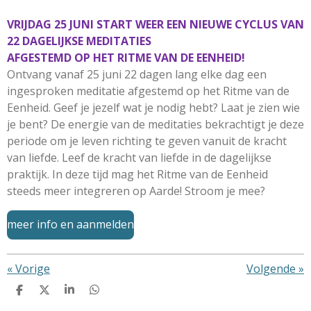
VRIJDAG 25 JUNI START WEER EEN NIEUWE CYCLUS VAN
22 DAGELIJKSE MEDITATIES
AFGESTEMD OP HET RITME VAN DE EENHEID!
Ontvang vanaf 25 juni 22 dagen lang elke dag een
ingesproken meditatie afgestemd op het Ritme van de
Eenheid. Geef je jezelf wat je nodig hebt? Laat je zien wie
je bent? De energie van de meditaties bekrachtigt je deze
periode om je leven richting te geven vanuit de kracht
van liefde.
Leef de kracht van liefde in de dagelijkse
praktijk. In deze tijd mag het Ritme van de Eenheid
steeds meer integreren op Aarde! Stroom je mee?
meer info en aanmelden
«
Vorige
Volgende
»
D
D
S
D
e
e
h
e