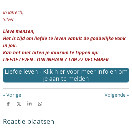
In lak'ech,
Silver
Lieve mensen,
Het is tijd om liefde te leven vanuit de goddelijke vonk
in jou.
Kan het niet laten je daarom te tippen op:
LIEFDE LEVEN - ONLINEVAN 7 T/M 27 DECEMBER
Liefde leven - Klik hier voor meer info en om
je aan te melden
«
Vorige
Volgende
»
D
D
S
D
e
e
h
e
l
e
a
l
Reactie plaatsen
e
l
r
e
n
e
n