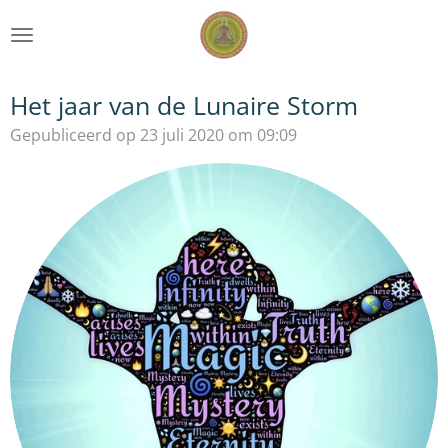
Ga
direct
naar
de
Het jaar van de Lunaire Storm
hoofdinhoud
Gepubliceerd op 23 juli 2020 om 09:09