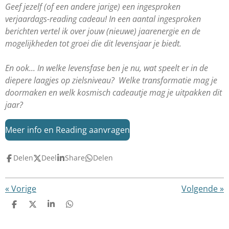
Geef jezelf (of een andere jarige) een ingesproken
verjaardags-reading cadeau! In een aantal ingesproken
berichten vertel ik over jouw (nieuwe) jaarenergie en de
mogelijkheden tot groei die dit levensjaar je biedt.
En ook... In welke levensfase ben je nu, wat speelt er in de
diepere laagjes op zielsniveau? Welke transformatie mag je
doormaken en welk kosmisch cadeautje mag je uitpakken dit
jaar?
Meer info en Reading aanvragen
Delen
Deel
Share
Delen
«
Vorige
Volgende
»
D
D
S
D
e
e
h
e
l
e
a
l