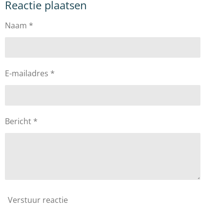
Reactie plaatsen
e
l
r
e
n
e
n
Naam *
E-mailadres *
Bericht *
Verstuur reactie