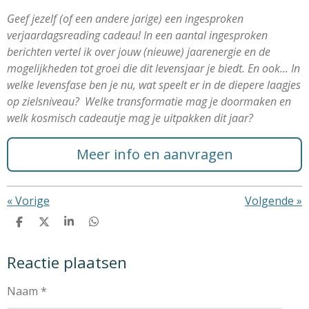
Geef jezelf (of een andere jarige) een ingesproken
verjaardagsreading cadeau! In een aantal ingesproken
berichten vertel ik over jouw (nieuwe) jaarenergie en de
mogelijkheden tot groei die dit levensjaar je biedt. En ook... In
welke levensfase ben je nu, wat speelt er in de diepere laagjes
op zielsniveau? Welke transformatie mag je doormaken en
welk kosmisch cadeautje mag je uitpakken dit jaar?
Meer info en aanvragen
«
Vorige
Volgende
»
D
D
S
D
e
e
h
e
l
e
a
l
Reactie plaatsen
e
l
r
e
n
e
n
Naam *