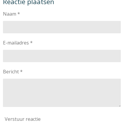
Reactie plaatsen
e
l
r
e
n
e
n
Naam *
E-mailadres *
Bericht *
Verstuur reactie