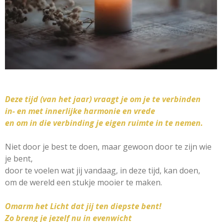
Deze tijd (van het jaar) vraagt je om je te verbinden
in- en met innerlijke harmonie en vrede
en om in die verbinding je eigen ruimte in te nemen.
Niet door je best te doen, maar gewoon door te zijn wie
je bent,
door te voelen wat jij vandaag, in deze tijd, kan doen,
om de wereld een stukje mooier te maken.
Omarm het Licht dat jij ten diepste bent!
Zo breng je jezelf nu in evenwicht