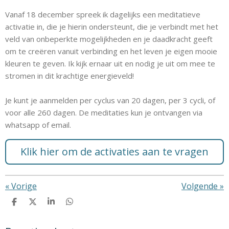
Vanaf 18 december spreek ik dagelijks een meditatieve
activatie in, die je hierin ondersteunt, die je verbindt met het
veld van onbeperkte mogelijkheden en je daadkracht geeft
om te creëren vanuit verbinding en het leven je eigen mooie
kleuren te geven. Ik kijk ernaar uit en nodig je uit om mee te
stromen in dit krachtige energieveld!
Je kunt je aanmelden per cyclus van 20 dagen, per 3 cycli, of
voor alle 260 dagen. De meditaties kun je ontvangen via
whatsapp of email.
Klik hier om de activaties aan te vragen
«
Vorige
Volgende
»
D
D
S
D
e
e
h
e
l
e
a
l