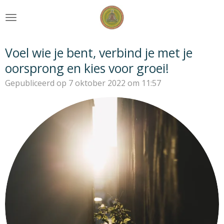
Ga
direct
naar
de
Voel wie je bent, verbind je met je
hoofdinhoud
oorsprong en kies voor groei!
Gepubliceerd op 7 oktober 2022 om 11:57