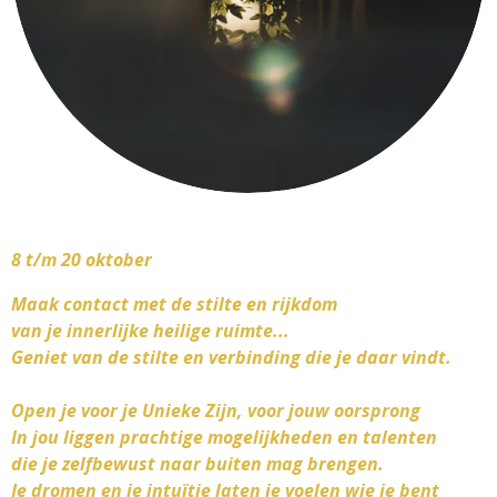
8 t/m 20 oktober
Maak contact met de stilte en rijkdom
van je innerlijke heilige ruimte...
Geniet van de stilte en verbinding die je daar vindt.
Open je voor je Unieke Zijn, voor jouw oorsprong
In jou liggen prachtige mogelijkheden en talenten
die je zelfbewust naar buiten mag brengen.
Je dromen en je intuïtie laten je voelen wie je bent