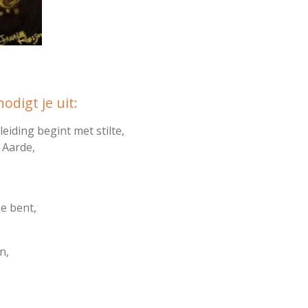
digt je uit:
eiding begint met stilte,
 Aarde,
je bent,
n,