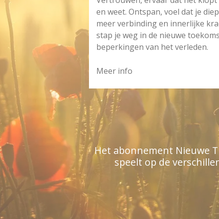
Vertrouwen, ervaar dat het klopt 
en weet. Ontspan, voel dat je diep
meer verbinding en innerlijke kra
stap je weg in de nieuwe toekomst
beperkingen van het verleden.
Meer info
Het abonnement Nieuwe Tijd
speelt op de verschille