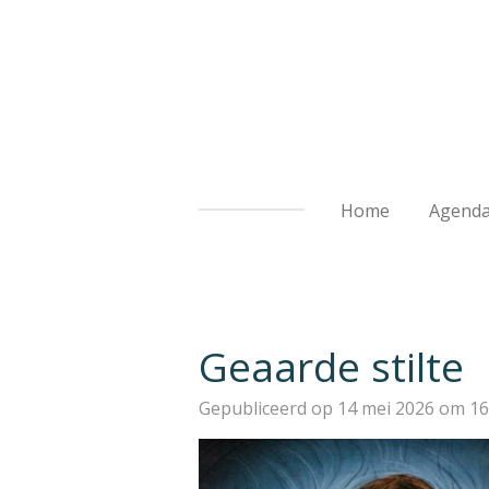
Ga
direct
naar
de
hoofdinhoud
Home
Agend
Geaarde stilte
Gepubliceerd op 14 mei 2026 om 16