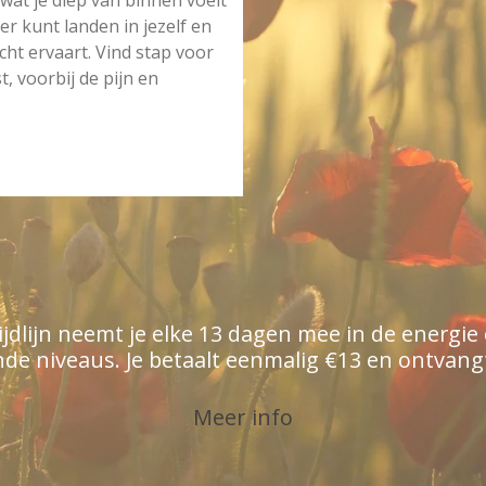
wat je diep van binnen voelt
er kunt landen in jezelf en
cht ervaart. Vind stap voor
, voorbij de pijn en
lijn neemt je elke 13 dagen mee in de energie 
nde niveaus. Je betaalt eenmalig €13 en ontvangt
Meer info