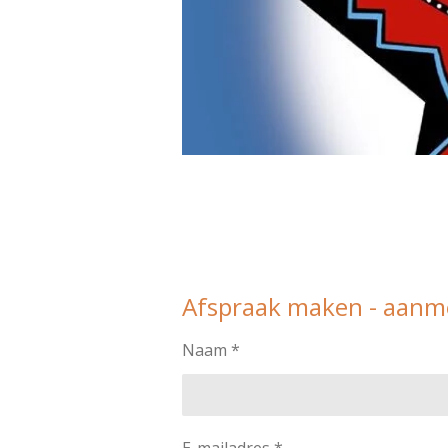
Afspraak maken - aanme
Naam *
E-mailadres *