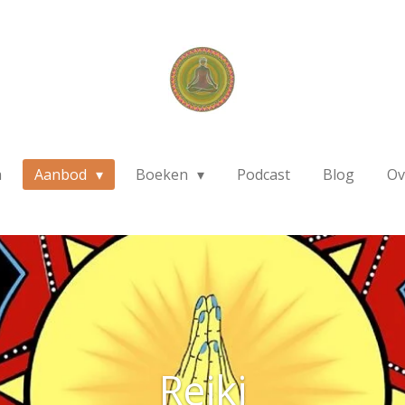
a
Aanbod
Boeken
Podcast
Blog
Ov
Reiki