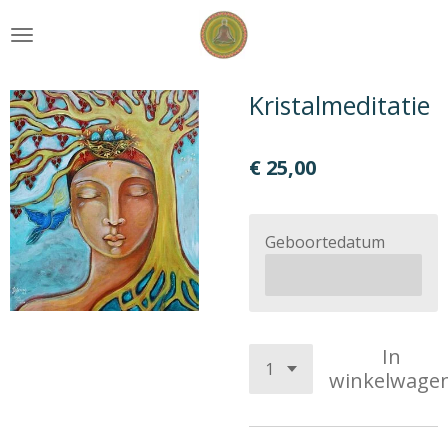
Ga
direct
naar
de
Kristalmeditatie
hoofdinhoud
€ 25,00
Geboortedatum
In
winkelwage