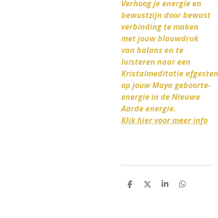
Verhoog je energie en
bewustzijn door bewust
verbinding te maken
met jouw blauwdruk
van balans en te
luisteren naar een
Kristalmeditatie afgeste
op jouw Maya geboorte-
energie in de Nieuwe
Aarde energie.
Klik hier voor meer info
D
D
S
D
e
e
h
e
l
e
a
l
e
l
r
e